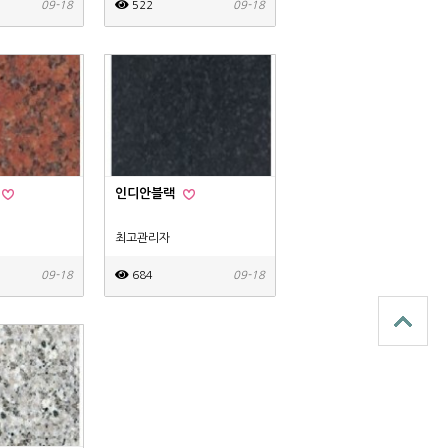
09-18
522
09-18
인디안블랙
최고관리자
09-18
684
09-18