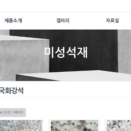
제품소개
갤러리
자료실
미성석재
국화강석
tal 25건
1 페이지