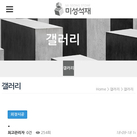
갤러리
갤러리
갤러리
Home > 갤러리 > 갤러리
외장시공
.
최고관리자
0건
254회
18-09-18 14